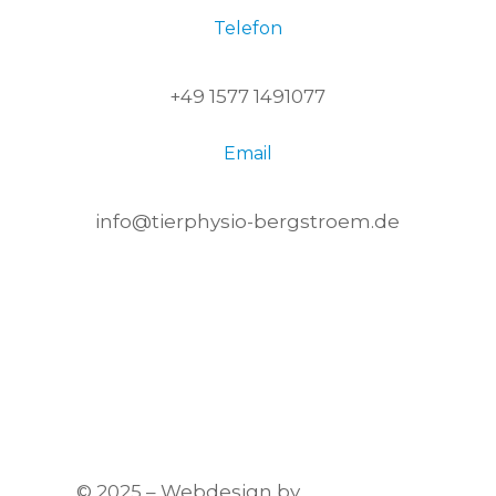
Telefon
+49 1577 1491077
Email
info@tierphysio-bergstroem.de
IMPRESSUM
|
DATENSCHUTZ
© 2025 – Webdesign by
Kleine Logo